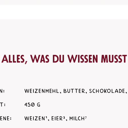
Alles, was du wissen musst
n:
Weizenmehl, Butter, Schokolade,
t:
450 g
ene:
Weizen¹, Eier³, Milch⁷