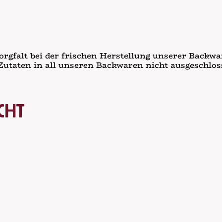
orgfalt bei der frischen Herstellung unserer Back
Zutaten in all unseren Backwaren nicht ausgeschlo
cht
mentlich Weizen (wie Dinkel und Khorasan-Weizen), 
araus hergestellte Erzeugnisse;
onnene Erzeugnisse;
 Erzeugnisse;
ne Erzeugnisse;