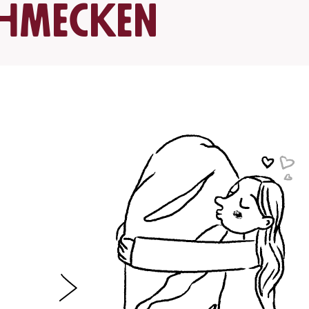
chmecken
cannüsse, Paranüsse,
sse;
g/l als insgesamt