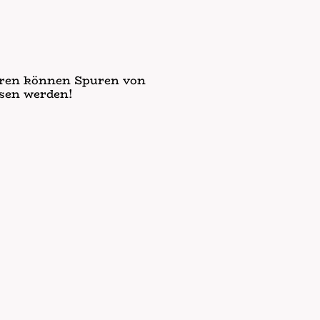
waren können Spuren von
ssen werden!
Roggen, Gerste, Hafer oder