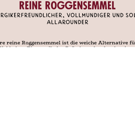
Reine Roggensemmel
rgikerfreundlicher, vollmundiger und so
Allarounder
e reine Roggensemmel ist die weiche Alternative fü
iebhaber. Ein rustikales Brötchen, das durch seine
Geschmack überzeugt.
Mehr