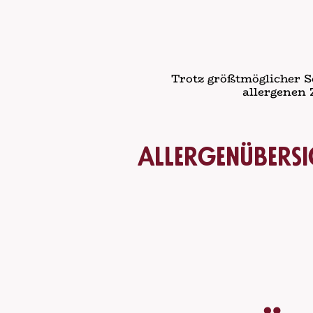
Trotz größtmöglicher S
allergenen 
Allergenübersi
1
glutenhaltiges Getreide, na
Hybridstämme davon, sowie d
2
Krebstiere und daraus gew
3
Eier und daraus gewonnene
4
Fische und daraus gewonne