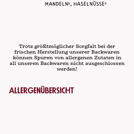
Mandeln⁸, Haselnüsse⁸
Trotz größtmöglicher Sorgfalt bei der
frischen Herstellung unserer Backwaren
können Spuren von allergenen Zutaten in
all unseren Backwaren nicht ausgeschlossen
werden!
Allergenübersicht
1
glutenhaltiges Getreide, namentlich Weizen
(wie Dinkel und Khorasan-Weizen), Roggen,
Gerste, Hafer oder Hybridstämme davon,
sowie daraus hergestellte Erzeugnisse;