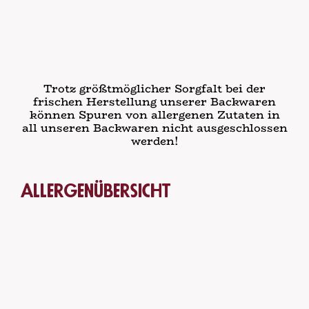
Trotz größtmöglicher Sorgfalt bei der
frischen Herstellung unserer Backwaren
können Spuren von allergenen Zutaten in
all unseren Backwaren nicht ausgeschlossen
werden!
Allergenübersicht
1
glutenhaltiges Getreide, namentlich Weizen
(wie Dinkel und Khorasan-Weizen), Roggen,
Gerste, Hafer oder Hybridstämme davon,
sowie daraus hergestellte Erzeugnisse;
2
Krebstiere und daraus gewonnene