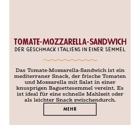
daraus gewonnene Erzeugnisse;
9
Sellerie und daraus gewonnene
Erzeugnisse;
10
Senf und daraus gewonnene Erzeugnisse;
Tomate-Mozzarella-Sandwich
Der Geschmack Italiens in einer Semmel
11
Sesamsamen und daraus gewonnene
Erzeugnisse;
Das Tomate-Mozzarella-Sandwich ist ein
D
mediterraner Snack, der frische Tomaten
12
Schwefeldioxid und Sulfite in
und Mozzarella mit Salat in einer
Konzentrationen von mehr als 10mg/kg oder
knusprigen Baguettesemmel vereint. Es
ist ideal für eine schnelle Mahlzeit oder
D
10mg/l als insgesamt vorhandenes SO2;
als leichter Snack zwischendurch.
13
Lupinen und daraus gewonnene
Mehr
Erzeugnisse;
14
Weichtiere und daraus gewonnene
Erzeugnisse